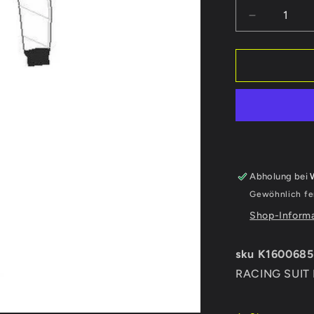
Verringere
die
Menge
für
RACING
SUIT
KR
STANDAR
-
SIZE
150
Abholung bei
Gewöhnlich fer
Shop-Informa
sku K160068
RACING SUIT 