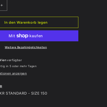
Erhöhe
die
Menge
für
In den Warenkorb legen
RACING
SUIT
KR
D
STANDARD
-
Weitere Bezahlmöglichkeiten
SIZE
150
Wien
verfügbar
tig in 5 oder mehr Tagen
tionen anzeigen
5R
KR STANDARD - SIZE 150