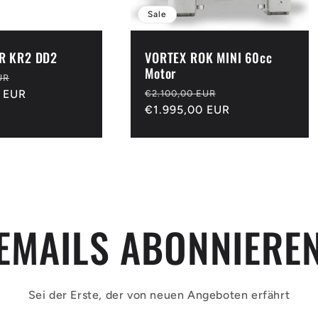
Sale
R KR2 DD2
VORTEX ROK MINI 60cc
Motor
Verkaufspreis
UR
Normaler
Verkaufspreis
 EUR
€2.100,00 EUR
Preis
€1.995,00 EUR
EMAILS ABONNIERE
Sei der Erste, der von neuen Angeboten erfährt