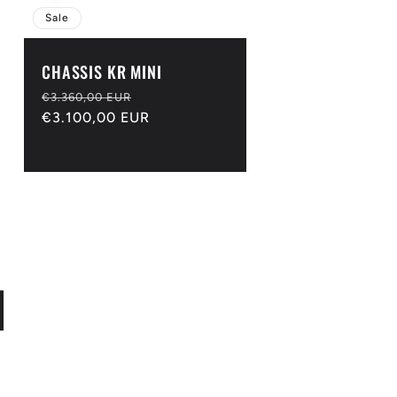
Sale
CHASSIS KR MINI
Normaler
Verkaufspreis
€3.360,00 EUR
Preis
€3.100,00 EUR
N