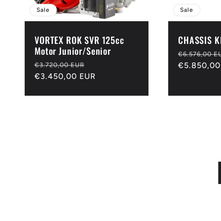
Sale
Sale
VORTEX ROK SVR 125cc
CHASSIS K
Motor Junior/Senior
Normaler
€6.576,00 E
Normaler
Verkaufspreis
Preis
€5.850,00
€3.720,00 EUR
Preis
€3.450,00 EUR